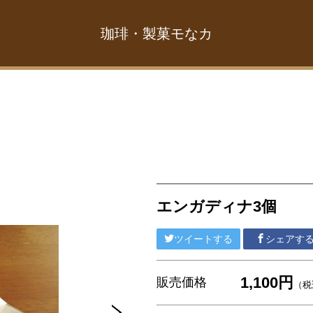
珈琲・製菓モなカ
エンガディナ3個
ツイートする
シェアす
1,100円
販売価格
（税