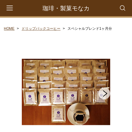
珈琲・製菓モなカ
HOME
ドリップパックコーヒー
スペシャルブレンド1ヶ月分
会員登録
マイページ
カート
CATEGORY
ドリップパックコーヒー
コーヒー豆
水出しコーヒーバッグ
お菓子