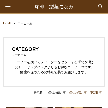
珈琲・製菓モなカ
HOME
コーヒー豆
会員登録
マイページ
カート
CATEGORY
CATEGORY
ドリップパックコーヒー
コーヒー豆
コーヒー豆
コーヒーを挽いてフィルターをセットする手間が掛か
る分、ドリップパックよりもお得なコーヒー豆です。
水出しコーヒーバッグ
鮮度を保つための特別包装でお届けします。
お菓子
表示順 :
価格の低い順
価格の高い順
更新日順